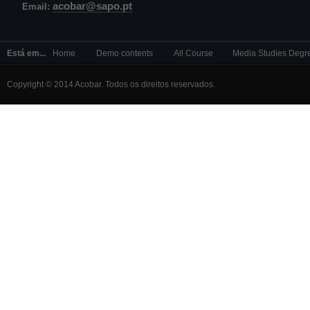
acobar@sapo.pt
Email:
Está em...
Home
Demo contents
All Course
Media Studies Degr
Copyright © 2014 Acobar. Todos os direitos reservados.