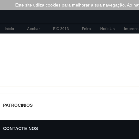
Este site utiliza cookies para melhorar a sua navegação. Ao nav
Início
Acobar
EIC 2013
Feira
Notícias
Imprens
PATROCÍNIOS
CONTACTE-NOS