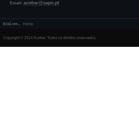
acobar@sapo.pt
Email:
Está em...
Home
Copyright © 2014 Acobar. Todos os direitos reservados.