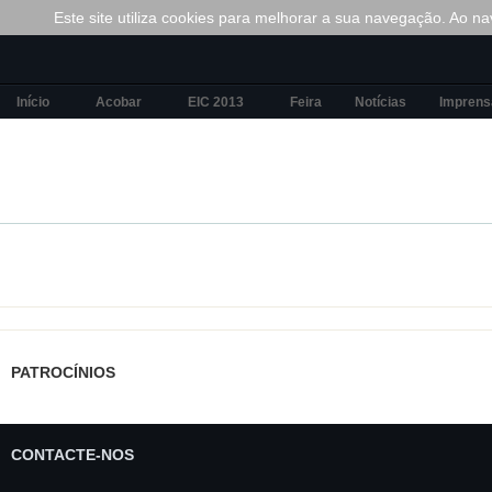
Este site utiliza cookies para melhorar a sua navegação. Ao nav
Início
Acobar
EIC 2013
Feira
Notícias
Imprens
PATROCÍNIOS
CONTACTE-NOS